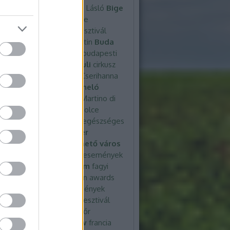
ofi
Bige
Bige Anikó
Bige Lásló
Bige
Bige vadászata
bluezone
evés
Boldogság
Böllérfesztivál
bőrápolás
bőrápolási rutin
Buda
ár
Budapesr
Budapest
budapesti
 galéria
BudapestPark
buli
cirkusz
csaptelep
császár elő
Cserihanna
cukrászat
diákélet
diákmeló
nka
diéta
divatgála
Di Martino
di
 tészta
dolce burata
Dolce
na
DR Szinte
egészség
egészséges
szséges étel
élelmiszer
zerpazarlás
életerős
élhető város
 Bulli
energia
esemény
események
elallergia
ételek
étterem
fagyi
t
fagylaltkészítő
fashion awards
y
Fásy
Fásy Ádám
festmények
y kiállítás
Festő
festő
fesztivál
válok 2025
fiatalosabb bőr
lbukott
foodtruckshow
francia