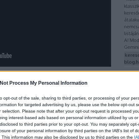
klasszi
kereső
átalak
nemcsa
listáj
AI Mod
Gemini
keres
blog.h
Not Process My Personal Information
al edition”
csomagokat, amelyeket
to opt-out of the sale, sharing to third parties, or processing of your per
ük: a világ legszebben becsomagolt tésztája,
Arc
formation for targeted advertising by us, please use the below opt-out s
ádi tradíciót ünnepli, a színekkel, szimbólumokkal
2026 jú
r selection. Please note that after your opt-out request is processed y
eivel.
eing interest-based ads based on personal information utilized by us or
2026 jú
disclosed to third parties prior to your opt-out. You may separately opt-
2026 m
losure of your personal information by third parties on the IAB’s list of
2026 áp
. This information may also be disclosed by us to third parties on the
IA
2026 m