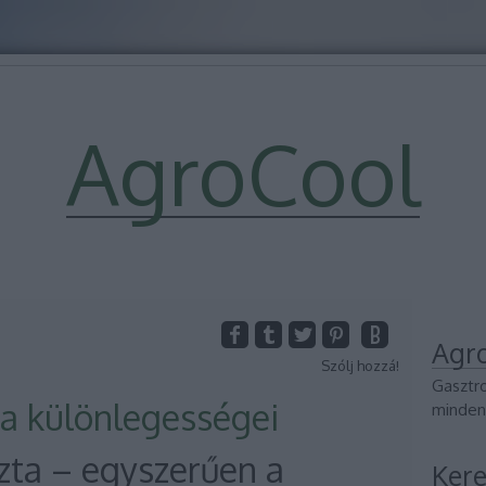
AgroCool
Agr
Szólj hozzá!
Gasztr
ta különlegességei
minden
zta – egyszerűen a
Kere