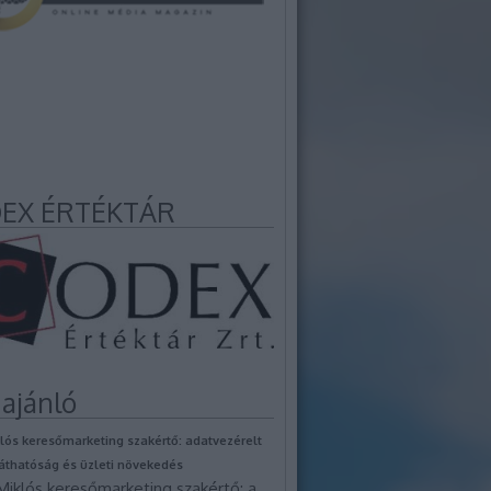
EX ÉRTÉKTÁR
ajánló
lós keresőmarketing szakértő: adatvezérelt
láthatóság és üzleti növekedés
iklós keresőmarketing szakértő: a