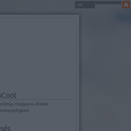
oCool
onómia, magyaros ételek
mennyiségben
sés