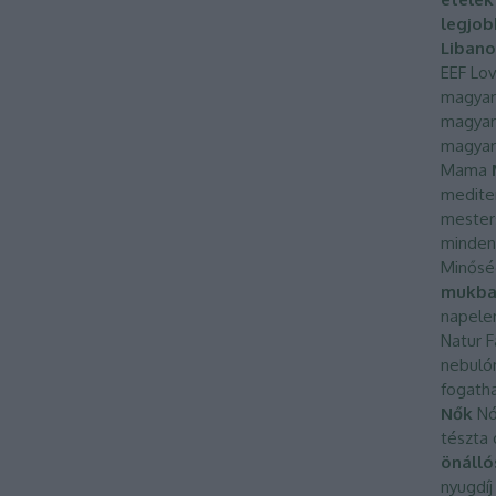
legjob
Libano
EEF
Lov
magyar
magyar
magyar
Mama
medite
mesters
minden
Minősé
mukba
napel
Natur 
nebuló
fogatha
Nők
Nó
tészta
önáll
nyugdíj