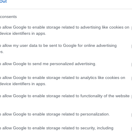
Out
BetonH
László
consents
bogár
boook
o allow Google to enable storage related to advertising like cookies on
Budai v
evice identifiers in apps.
kortárs
Család
o allow my user data to be sent to Google for online advertising
CSIO3
s.
diákmu
íme:
martino
to allow Google to send me personalized advertising.
Gabba
kback/id/18161936
bőr
egé
o allow Google to enable storage related to analytics like cookies on
élelmis
evice identifiers in apps.
Előd
EL
rtelmében felhasználói tartalomnak minősülnek, értük a
szolgáltatás
 nem vállal, azokat nem ellenőrzi. Kifogás esetén forduljon a blog
étel
ét
o allow Google to enable storage related to functionality of the website
ltételekben
és az
adatvédelmi tájékoztatóban
.
fagylal
hungar
o allow Google to enable storage related to personalization.
festmén
feszti
gisztrálj
! ‐
Belépés Facebookkal
Fidesze
o allow Google to enable storage related to security, including