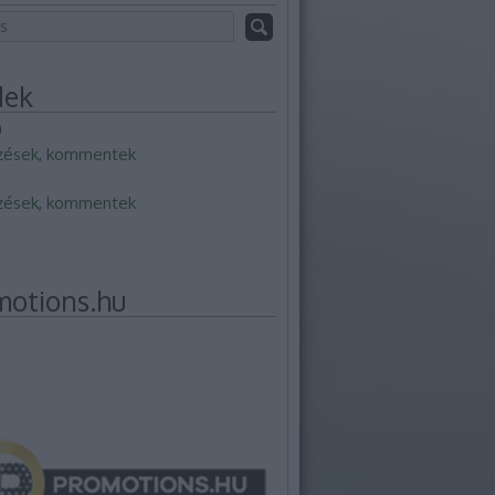
dek
0
zések
,
kommentek
zések
,
kommentek
motions.hu