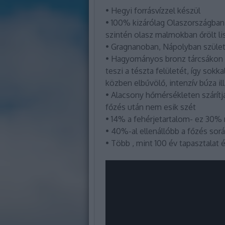
• Hegyi forrásvízzel készül
• 100% kizárólag Olaszországba
szintén olasz malmokban őrölt li
• Gragnanoban, Nápolyban születi
• Hagyományos bronz tárcsákon 
teszi a tészta felületét, így sok
közben elbűvölő, intenzív búza il
• Alacsony hőmérsékleten szárítják
főzés után nem esik szét
• 14% a fehérjetartalom- ez 30% 
• 40%-al ellenállóbb a főzés so
• Több , mint 100 év tapasztalat 