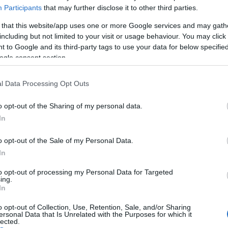
Participants
that may further disclose it to other third parties.
2026 ja
2025 d
 that this website/app uses one or more Google services and may gath
2025 o
including but not limited to your visit or usage behaviour. You may click 
2025 s
 to Google and its third-party tags to use your data for below specifi
2025 a
ogle consent section.
2025 jú
Továb
l Data Processing Opt Outs
Cím
o opt-out of the Sharing of my personal data.
In
2023
2
2026
2
o opt-out of the Sale of my Personal Data.
agrárt
In
ALDI
AL
Dolce Gabbana
,
Di Martino
,
dolce burata
,
olasz
kitünt
to opt-out of processing my Personal Data for Targeted
ing.
világ l
In
Balato
szállás
o opt-out of Collection, Use, Retention, Sale, and/or Sharing
Apart
ersonal Data that Is Unrelated with the Purposes for which it
lected.
Apartm