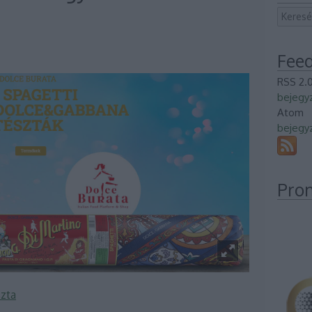
Fee
RSS 2.
bejegy
Atom
bejegy
Pro
szta