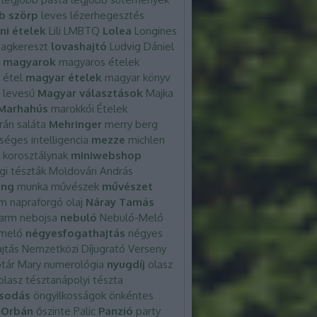
b szörp
leves
lézerhegesztés
ni ételek
Lili
LMBTQ
Lolea
Longines
agkereszt
lovashajtó
Ludvig Dániel
magyarok
magyaros ételek
 étel
magyar ételek
magyar könyv
 levesű
Magyar választások
Majka
Marhahús
marokkói Ételek
rán saláta
Mehringer
merry berg
éges intelligencia
mezze
michlen
 korosztálynak
miniwebshop
gi tészták
Moldován András
ng
munka
művészek
művészet
em
napraforgó olaj
Náray Tamás
Farm
nebojsa
nebuló
Nebuló-Meló
meló
négyesfogathajtás
négyes
jtás
Nemzetközi Díjugrató Verseny
tár Mary
numerológia
nyugdíj
olasz
olasz tésztanápolyi tészta
ósodás
öngyilkosságok
önkéntes
Orbán
őszinte
Palic
Panzió
party