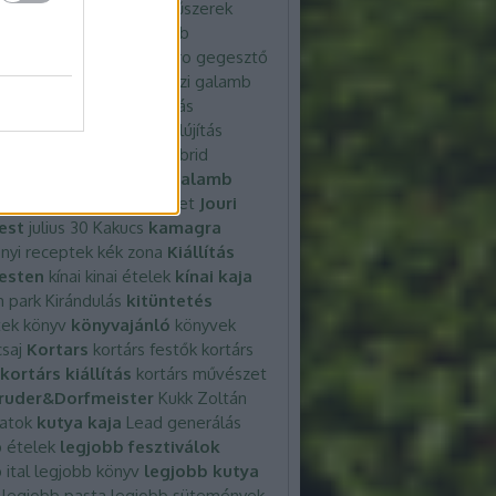
fürdőszoba
Füred art
fűszerek
növények
Gabbys
galamb
bhús
Galamb hús
gasztro
gegesztő
google ai pro
Görbeházi galamb
gyerekmesék
gyorshajtás
bástya
halcapone
házfelújítás
tés
hegesztő gépek
Hibrid
em
hunyadi téri piac
húsgalamb
rősítők
iskolaszövetkezet
Jouri
est
julius 30
Kakucs
kamagra
nyi receptek
kék zona
Kiállítás
esten
kínai
kinai ételek
kínai kaja
m park
Kirándulás
kitüntetés
tek
könyv
könyvajánló
könyvek
csaj
Kortars
kortárs festők
kortárs
kortárs kiállítás
kortárs művészet
ruder&Dorfmeister
Kukk Zoltán
latok
kutya kaja
Lead generálás
 ételek
legjobb fesztiválok
 ital
legjobb könyv
legjobb kutya
legjobb pasta
legjobb sütemények