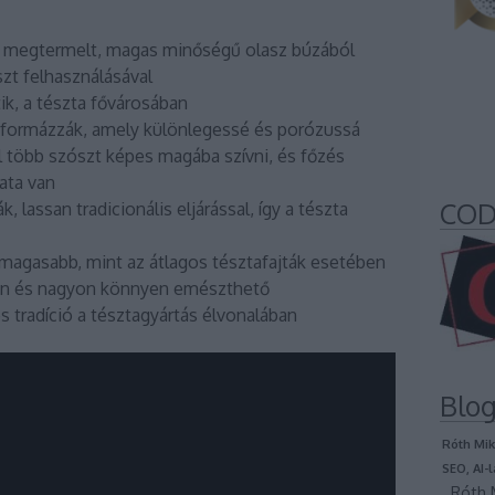
n megtermelt, magas minőségű olasz búzából
szt felhasználásával
k, a tészta fővárosában
formázzák, amely különlegessé és porózussá
kal több szószt képes magába szívni, és főzés
lata van
COD
, lassan tradicionális eljárással, így a tészta
magasabb, mint az átlagos tésztafajták esetében
rán és nagyon könnyen emészthető
és tradíció a tésztagyártás élvonalában
Blog
Róth Mik
SEO, AI-
Róth M