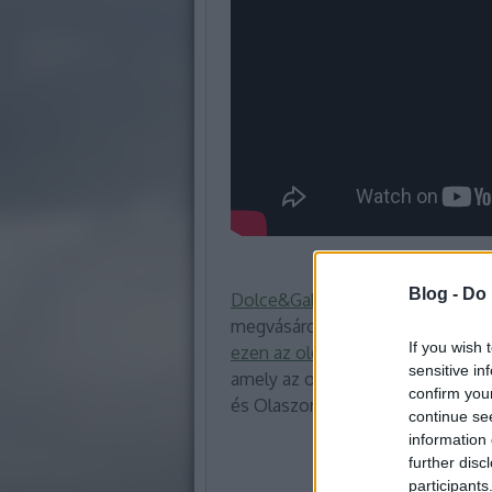
Blog -
Do 
Dolce&Gabbana tervezte a “speci
megvásárolhatsz
If you wish 
ezen az oldalon
.Így kijelenthetj
sensitive in
amely az olasz minőséget és csal
confirm you
és Olaszország Ikonikus műemlék
continue se
information 
further disc
participants