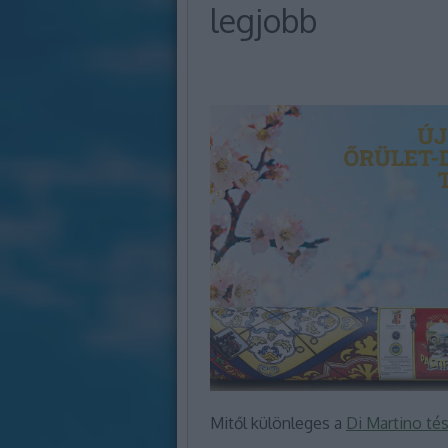
legjobb
Mitől különleges a
Di Martino té