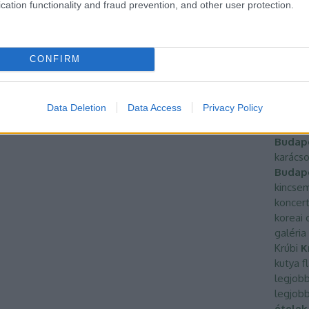
konyha
cation functionality and fraud prevention, and other user protection.
fűszer
Galam
eljárás
CONFIRM
green
Halász
hegesz
Data Deletion
Data Access
Privacy Policy
napel
immune
Budap
karácso
Budap
kincse
koncer
koreai 
galéria
Krúbi
K
kutya f
legjobb
legjobb
ételek