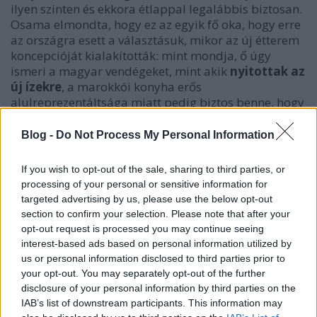
ilyen szinten és ekkora étlappal legalábbis biztosan.
Osama elmondta, hogy ez az egyik fő oka, hogy erre
az országra esett a választásuk, mikor az új étterem
koncepcióját kialakították: mint mondja, ő úgy
ismeri a magyar vendégeket, mint akik
nyitottak az
új ízekre
, a marokkói konyha erős
alulreprezentáltsága miatt pedig biztos benne, hogy
nemcsak az átutazók, de a helyiek is kíváncsiak
lesznek a Jourira.
Blog -
Do Not Process My Personal Information
If you wish to opt-out of the sale, sharing to third parties, or
processing of your personal or sensitive information for
targeted advertising by us, please use the below opt-out
section to confirm your selection. Please note that after your
opt-out request is processed you may continue seeing
interest-based ads based on personal information utilized by
us or personal information disclosed to third parties prior to
your opt-out. You may separately opt-out of the further
disclosure of your personal information by third parties on the
IAB’s list of downstream participants. This information may