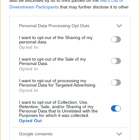
also be disclosed by us to third parties on the
IAB’s List of
Downstream Participants
that may further disclose it to other
third parties.
Please note that this website/app uses one or more Google
Fotó: Polyák Attila - We Love Budapest
Personal Data Processing Opt Outs
services and may gather and store information including but
A Jouriba belépve rögtön tudjuk, hogy jó helyen
not limited to your visit or usage behaviour. You may click to
I want to opt-out of the Sharing of my
járunk – a keleties éttermek enteriőrje sokszor kicsit
personal data.
grant or deny consent to Google and its third-party tags to
túl sok az európai szemnek –, a Jouriban a
belső tér
Opted In
use your data for below specified purposes in below Google
és a berendezés
azonnal megmutatja,
consent section.
hogy
„
Marokkóban járunk
”
, de olyan finoman, hogy
I want to opt-out of the Sale of my
Personal Data.
szinte letisztulnak hat. Ezzel nemcsak a közel-keleti
Opted In
mezzékkel amúgy is finomított konyháról mutatnak
egy trailert, de megkímélik az egyszeri betérőt attól
I want to opt-out of processing my
Personal Data for Targeted Advertising.
a feszengéstől is, hogy alulöltözött, ha
Opted In
csak
tornacipőben és farmerben
érkezik.
I want to opt-out of Collection, Use,
Retention, Sale, and/or Sharing of my
Personal Data that Is Unrelated with the
Purposes for which it was collected.
Opted Out
Google consents