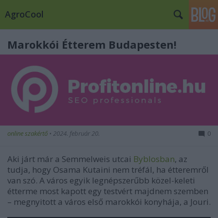
AgroCool
Marokkói Étterem Budapesten!
online szakértő
•
2024. február 20.
0
Aki járt már a Semmelweis utcai
Byblosban
, az
tudja, hogy Osama Kutaini nem tréfál, ha étteremről
van szó. A város egyik legnépszerűbb közel-keleti
étterme most kapott egy testvért majdnem szemben
– megnyitott a város első marokkói konyhája, a Jouri.