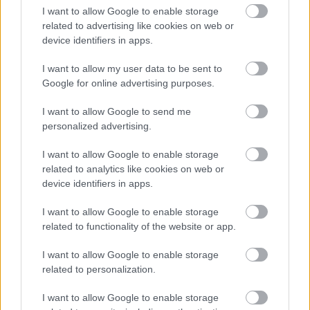
I want to allow Google to enable storage
related to advertising like cookies on web or
device identifiers in apps.
I want to allow my user data to be sent to
Google for online advertising purposes.
I want to allow Google to send me
Fotó: Polyák Attila - We Love Budapest
personalized advertising.
Az étlapot egyértelműen a marokkói konyha fogásai
uralják, de az előételszekcióban bőven
I want to allow Google to enable storage
találunk
közel-keleti ihletésű
darabokat is. Osama
related to analytics like cookies on web or
szerinte erre azért volt szükség, mert bár
device identifiers in apps.
a
marokkói konyha
nagyon jó,
I want to allow Google to enable storage
tulajdonképpen
húsos főételekből
áll – sem a
related to functionality of the website or app.
könnyed előételek, sem a friss saláták nem az
erősségük.
I want to allow Google to enable storage
Amíg a választott főételünkre várunk, addig két
related to personalization.
kóstolót is kapunk: egy mini-tölcsérválogatást,
ami
hummusszal,
I want to allow Google to enable storage
muhammarával
és
padlizsánkrémmel
van töltve,