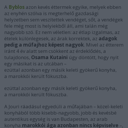
A
Byblos
azon kevés éttermek egyike, melyek ebben
az enyhén szólva is megterhelő gazdasági
helyzetben sem veszítettek vendéget, sőt, a vendégek
fele még most is helyiekből áll, ami talán még
nagyobb szó. Ez nem véletlen: az étlap izgalmas, az
ételek különlegesek, az árak korrektek, az
adagok
pedig a műfajhoz képest nagyok
. Mivel az étterem
iránt 4 év alatt sem csökkent az érdeklődés, a
tulajdonos,
Osama Kutaini
úgy döntött, hogy nyit
egy másikat is az utcában –
ezúttal azonban egy másik keleti gyökerű konyha,
a marokkói került fókuszba.
ezúttal azonban egy másik keleti gyökerű konyha,
a marokkói került fókuszba.
A Jouri ráadásul egyedüli a műfajában – közel-keleti
konyhából több kisebb-nagyobb, jobb és kevésbé
autentikus egység is van Budapesten, az arab
konyha
marokkói ága azonban nincs képviselve
–,