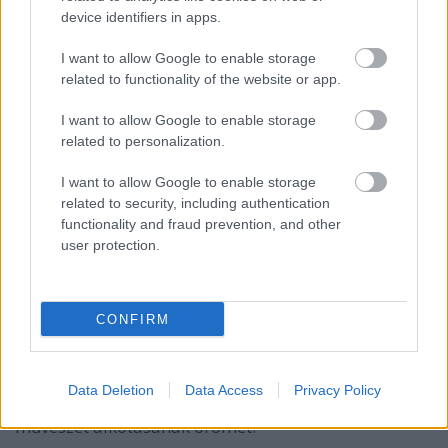
Látogassunk el múzeumokba és
device identifiers in apps.
kiállításokra
A kortárs művészeti múzeumok, például a
I want to allow Google to enable storage
budapesti Ludwig Múzeum, kiváló helyszínt
related to functionality of the website or app.
nyújtanak az alkotások megtekintésére és
megértésére.
I want to allow Google to enable storage
related to personalization.
Támogassuk a helyi művészeket
I want to allow Google to enable storage
A helyi művészek támogatása, például alkotásaik
related to security, including authentication
vásárlásával vagy közösségi finanszírozási
functionality and fraud prevention, and other
kampányaikban való részvétellel, hosszú távon is
user protection.
fenntarthatja a kortárs művészet fejlődését. PL:
Vándorfény Galéria
CONFIRM
Vegyünk részt művészeti workshopokon
A művészeti workshopok lehetőséget adnak arra,
hogy közelebbről megismerjük a kreatív
Data Deletion
Data Access
Privacy Policy
folyamatokat, és akár mi magunk is kipróbáljuk a
művészet alkotásának örömét.