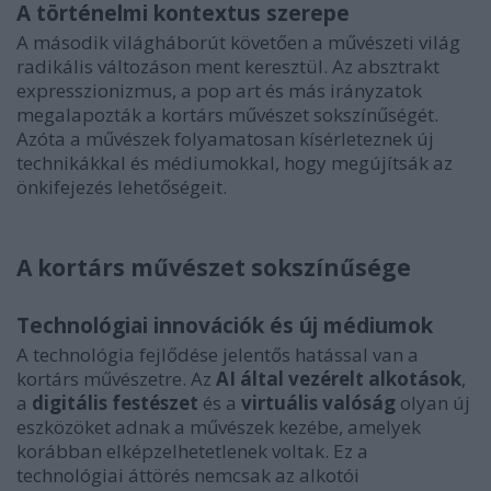
A történelmi kontextus szerepe
A második világháborút követően a művészeti világ
radikális változáson ment keresztül. Az absztrakt
expresszionizmus, a pop art és más irányzatok
megalapozták a kortárs művészet sokszínűségét.
Azóta a művészek folyamatosan kísérleteznek új
technikákkal és médiumokkal, hogy megújítsák az
önkifejezés lehetőségeit.
A kortárs művészet sokszínűsége
Technológiai innovációk és új médiumok
A technológia fejlődése jelentős hatással van a
kortárs művészetre. Az
AI által vezérelt alkotások
,
a
digitális festészet
és a
virtuális valóság
olyan új
eszközöket adnak a művészek kezébe, amelyek
korábban elképzelhetetlenek voltak. Ez a
technológiai áttörés nemcsak az alkotói