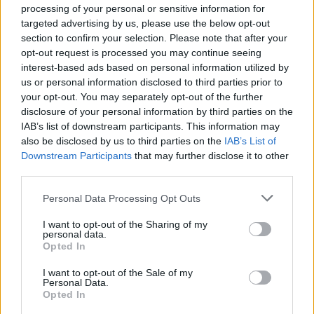
támogatása?
processing of your personal or sensitive information for
targeted advertising by us, please use the below opt-out
section to confirm your selection. Please note that after your
Az innováció ösztönzése
opt-out request is processed you may continue seeing
A kortárs művészet támogatása lehetőséget ad arra,
interest-based ads based on personal information utilized by
hogy új technikák és irányzatok születhessenek. Az
us or personal information disclosed to third parties prior to
olyan művészeti fesztiválok, mint a Velencei
your opt-out. You may separately opt-out of the further
Biennále, bemutatják a legfrissebb trendeket és
disclosure of your personal information by third parties on the
inspirációt nyújtanak a jövő alkotói számára.
IAB’s list of downstream participants. This information may
also be disclosed by us to third parties on the
IAB’s List of
Downstream Participants
that may further disclose it to other
Társadalmi tudatosság növelése
third parties.
A kortárs művészet hatékony eszköz a társadalmi
Please note that this website/app uses one or more Google
problémák kommunikálására. Az alkotások ereje
Personal Data Processing Opt Outs
services and may gather and store information including but
abban rejlik, hogy érzelmeket váltanak ki, és
not limited to your visit or usage behaviour. You may click to
I want to opt-out of the Sharing of my
cselekvésre ösztönzik a közönséget.
personal data.
grant or deny consent to Google and its third-party tags to
Opted In
use your data for below specified purposes in below Google
Gazdasági előnyök
consent section.
I want to opt-out of the Sale of my
A kortárs művészet jelentős gazdasági értéket
Personal Data.
Opted In
képvisel. A művészeti aukciók, galériák és