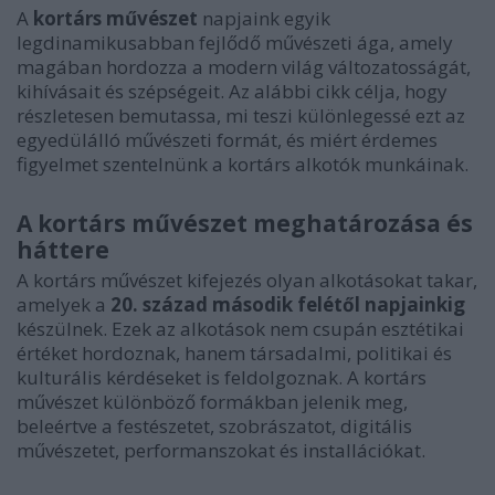
A
kortárs művészet
napjaink egyik
legdinamikusabban fejlődő művészeti ága, amely
magában hordozza a modern világ változatosságát,
kihívásait és szépségeit. Az alábbi cikk célja, hogy
részletesen bemutassa, mi teszi különlegessé ezt az
egyedülálló művészeti formát, és miért érdemes
figyelmet szentelnünk a kortárs alkotók munkáinak.
A kortárs művészet meghatározása és
háttere
A kortárs művészet kifejezés olyan alkotásokat takar,
amelyek a
20. század második felétől napjainkig
készülnek. Ezek az alkotások nem csupán esztétikai
értéket hordoznak, hanem társadalmi, politikai és
kulturális kérdéseket is feldolgoznak. A kortárs
művészet különböző formákban jelenik meg,
beleértve a festészetet, szobrászatot, digitális
művészetet, performanszokat és installációkat.