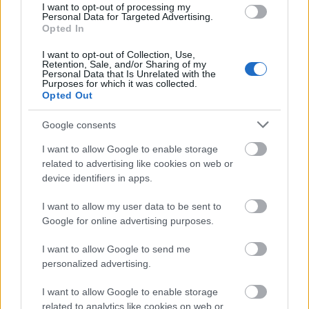
múzeumok látogatói milliókat hoznak a
I want to opt-out of processing my
gazdaságba, miközben elősegítik a kreatív ipar
Personal Data for Targeted Advertising.
Opted In
fejlődését.
I want to opt-out of Collection, Use,
Retention, Sale, and/or Sharing of my
Personal Data that Is Unrelated with the
Purposes for which it was collected.
Opted Out
Google consents
I want to allow Google to enable storage
related to advertising like cookies on web or
device identifiers in apps.
I want to allow my user data to be sent to
Google for online advertising purposes.
I want to allow Google to send me
Hogyan kapcsolódjunk a kortárs
personalized advertising.
művészethez?
I want to allow Google to enable storage
related to analytics like cookies on web or