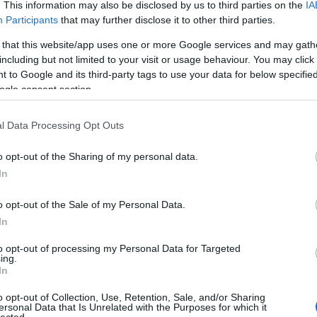
. This information may also be disclosed by us to third parties on the
IA
⭐⭐⭐
Participants
that may further disclose it to other third parties.
⭐⭐⭐☆
⭐⭐⭐☆
 that this website/app uses one or more Google services and may gath
Arc
including but not limited to your visit or usage behaviour. You may click 
ban laksz
 to Google and its third-party tags to use your data for below specifi
2026 jú
ogle consent section.
rú környékén vagy, én ezt választanám:
2026 jú
2026 m
lla Fantasia
2026 áp
l Data Processing Opt Outs
2026 m
rld
2026 ja
o opt-out of the Sharing of my personal data.
t tervezel Salou felé:
Aquopolis Costa Daurada
2025 d
In
2025 o
2025 s
o opt-out of the Sale of my Personal Data.
2025 a
In
2025 jú
to opt-out of processing my Personal Data for Targeted
Továb
ing.
In
Cím
o opt-out of Collection, Use, Retention, Sale, and/or Sharing
ersonal Data that Is Unrelated with the Purposes for which it
2023
2
lected.