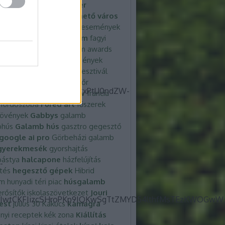
szséges étel
élelmiszer
zerpazarlás
életerős
élhető város
 Bulli
energia
esemény
események
elallergia
ételek
étterem
fagyi
t
fagylaltkészítő
fashion awards
y
Fásy
Fásy Ádám
festmények
y kiállítás
festő
Festő
fesztivál
válok 2025
fiatalosabb bőr
lbukott
foodtruckshow
francia
fürdőszoba
Füred art
fűszerek
növények
Gabbys
galamb
bhús
Galamb hús
gasztro
gegesztő
google ai pro
Görbeházi galamb
gyerekmesék
gyorshajtás
bástya
halcapone
házfelújítás
tés
hegesztő gépek
Hibrid
em
hunyadi téri piac
húsgalamb
rősítők
iskolaszövetkezet
Jouri
est
julius 30
Kakucs
kamagra
nyi receptek
kék zona
Kiállítás