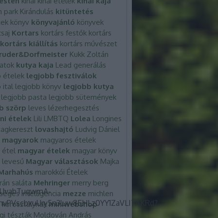
esten
kínai
kinai ételek
kínai kaja
m park
Kirándulás
kitüntetés
tek
könyv
könyvajánló
könyvek
csaj
Kortars
kortárs festők
kortárs
kortárs kiállítás
kortárs művészet
ruder&Dorfmeister
Kukk Zoltán
latok
kutya kaja
Lead generálás
 ételek
legjobb fesztiválok
 ital
legjobb könyv
legjobb kutya
legjobb pasta
legjobb sütemények
b szörp
leves
lézerhegesztés
ni ételek
Lili
LMBTQ
Lolea
Longines
agkereszt
lovashajtó
Ludvig Dániel
magyarok
magyaros ételek
 étel
magyar ételek
magyar könyv
 levesű
Magyar választások
Majka
Marhahús
marokkói Ételek
rán saláta
Mehringer
merry berg
éges intelligencia
mezze
michlen
 korosztálynak
miniwebshop
gi tészták
Moldován András