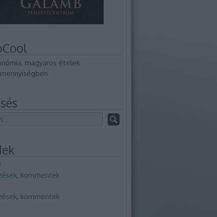
oCool
onómia, magyaros ételek
mennyiségben
sés
dek
0
zések
,
kommentek
zések
,
kommentek