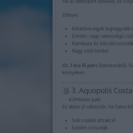
Ha az adrenalint keresed, ez a ny
Előnyei:
Katalónia egyik legnagyobb v
Extrém, nagy sebességű csú
Kamikaze és tölcsércsúszdá
Nagy zöld terület
Kb.
1 óra 15 perc
Barcelonától. So
környéken.
🥉 3.
Aquopolis Cost
4,0
•
Water park
Ez akkor jó választás, ha Salou kö
Sok családi attrakció
Extrém csúszdák