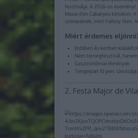
fesztiválja. A 2026-os eseményt 
Masia d'en Cabanyes birtokon. A 
szerepelnek, mint Fatboy Slim, Am
Miért érdemes eljönni
Erdőben és kertben kialakíto
Nem tömegfesztivál, hanem
Gasztronómiai élmények
Tengerpart 10 perc távolságr
2. Festa Major de Vil