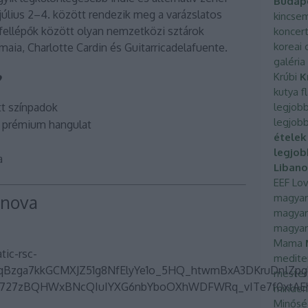
Budap
július 2–4. között rendezik meg a varázslatos
kincse
fellépők között olyan nemzetközi sztárok
koncer
koreai 
aia, Charlotte Cardin és Guitarricadelafuente.
galéria
?
Krúbi
K
kutya f
tt színpadok
legjobb
legjobb
 prémium hangulat
ételek
legjob
a
Libano
EEF
Lov
anova
magyar
magyar
magyar
Mama
medite
mesters
minden
Minősé