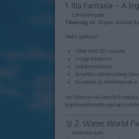
1.
Illa Fantasia
– A leg
3,9
•
Water park
Távolság:
kb. 30 perc autóval Ba
Miért ajánlom?
Több mint 20 csúszda
3 nagy medence
Hullámmedence
Árnyékos piknikezőhely (bevi
Kicsiknek és felnőtteknek is
Ha Vilanova i la Geltrúból indulsz
legkényelmesebb egynapos kirán
🥈 2.
Water World Pa
4,1
•
Water park