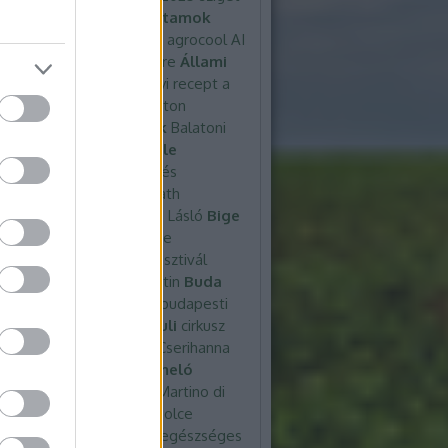
026 pride
Ádám
Agár futamok
echnológia
agritech
agro
agrocool
AI
DI grill
ALDI pop up store
Állami
etés
a legjobb karácsonyi recept
a
egjobb étterme
b2b
Balaton
nfüred
Balatoni Panziók
Balatoni
Balatonlelle
Balatonlelle
man
Balatonlelle medecés
ann
Bar
baratsag
Bernath
ofi
Bige
Bige Anikó
Bige Lásló
Bige
Bige vadászata
bluezone
evés
Boldogság
Böllérfesztivál
bőrápolás
bőrápolási rutin
Buda
ár
Budapesr
Budapest
budapesti
 galéria
BudapestPark
buli
cirkusz
csaptelep
császár elő
Cserihanna
cukrászat
diákélet
diákmeló
nka
diéta
divatgála
Di Martino
di
 tészta
dolce burata
Dolce
na
DR Szinte
egészség
egészséges