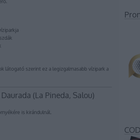
erő.
Pro
íziparkja
szdák
k
k látogató szerint ez a legizgalmasabb vízipark a
a Daurada
(La Pineda, Salou)
rnyékére is kirándulnál.
COD