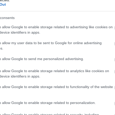
2026
2
Out
agrárt
ALDI
AL
consents
kitünt
világ l
o allow Google to enable storage related to advertising like cookies on
evice identifiers in apps.
Balato
szállás
o allow my user data to be sent to Google for online advertising
Apart
s.
Apartm
BetonH
to allow Google to send me personalized advertising.
László
Szólj hozzá!
bogár
o allow Google to enable storage related to analytics like cookies on
boook
ltrú és Sitges legnagyobb
evice identifiers in apps.
Budai v
kortárs
o allow Google to enable storage related to functionality of the website
Család
 Vilanova i la Geltrú és
CSIO3
diákmu
o allow Google to enable storage related to personalization.
bb bulijai 2026-ban
martino
Gabba
o allow Google to enable storage related to security, including