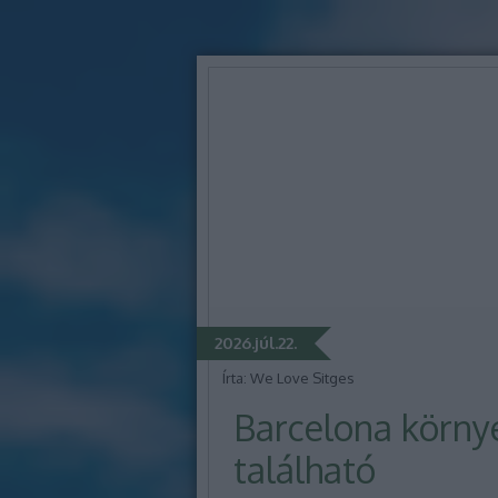
2026.júl.22.
Írta:
We Love Sitges
Barcelona környé
található