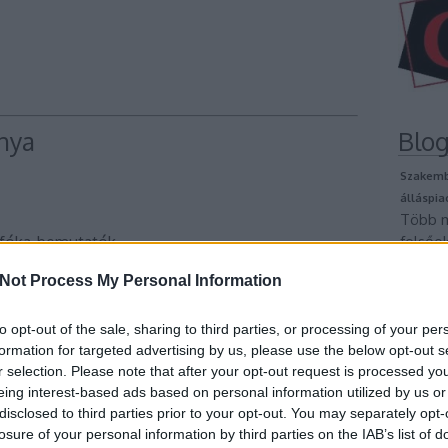
nya
Blog
Szakembe
álláspia
Több m
ánfóka-bemutatók
felsőok
miután 
ak ideális
Not Process My Personal Information
pontha
nemcsa
or szerintem az Illa Fantasia vagy a Water World
diplom
to opt-out of the sale, sharing to third parties, or processing of your per
formation for targeted advertising by us, please use the below opt-out s
lehető
r selection. Please note that after your opt-out request is processed y
Profes
eing interest-based ads based on personal information utilized by us or
cegka
disclosed to third parties prior to your opt-out. You may separately opt-
ékelés
losure of your personal information by third parties on the IAB’s list of
⭐⭐⭐