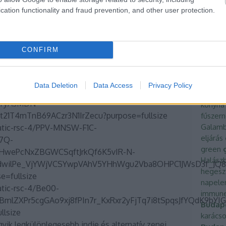
 városok,
Vilanova i la Geltrú
és
Sitges
2026-ban is
bőr
egé
cation functionality and fraud prevention, and other user protection.
élelmis
endezvényeinek adnak otthont. Ha a nyár, a zene,
Előd
EL
lok érdekelnek, akkor ez a két város kötelező úti
étel
ét
fagylal
CONFIRM
hungar
anova i la Geltrú
festmén
feszti
Data Deletion
Data Access
Privacy Policy
Fidesze
konyha
fűszer
Galam
eljárás
green
Halász
hegesz
napel
immune
Budap
karácso
yik legkülönlegesebb indie és alternatív zenei