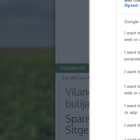
Opted 
Google 
I want t
web or d
I want t
purpose
2026.jún.05.
I want 
Írta:
We Love Sitges
I want t
Vilanova i la Ge
web or d
bulijai 2026-ban
I want t
or app.
Spanyolország és
I want t
Sitges legnagyo
I want t