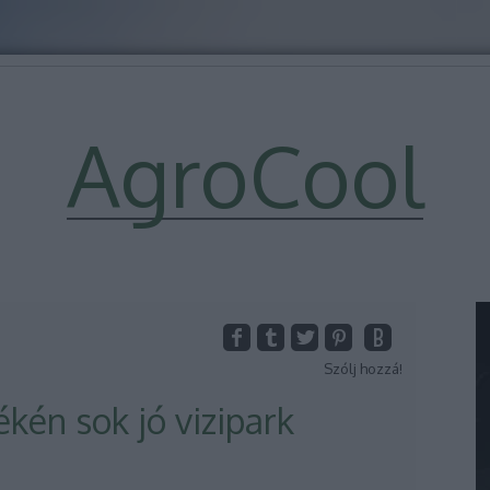
AgroCool
Szólj hozzá!
kén sok jó vizipark