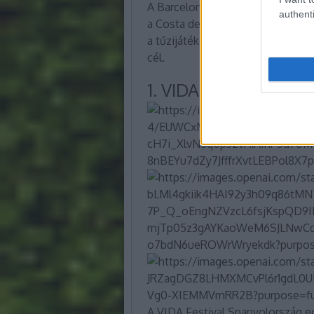
A Barcelona melletti tengerparti
authenti
a Costa del Garraf legpezsgőbb r
a tűzijátékok és az utcai fesztivá
cél.
1. VIDA Festival – Vil
A VIDA Festival Spanyolország eg