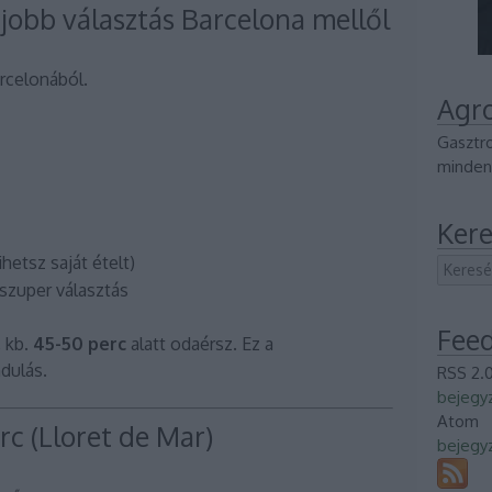
jobb választás Barcelona mellől
rcelonából.
Agr
Gasztr
minden
Kere
hetsz saját ételt)
 szuper választás
Fee
, kb.
45-50 perc
alatt odaérsz. Ez a
dulás.
RSS 2.
bejegy
Atom
rc
(Lloret de Mar)
bejegy